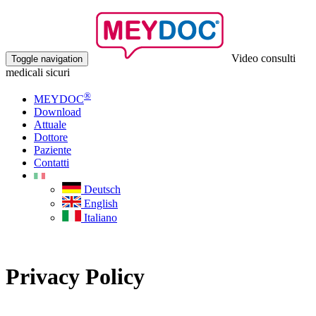
Video consulti
Toggle navigation
medicali sicuri
®
MEYDOC
Download
Attuale
Dottore
Paziente
Contatti
Deutsch
English
Italiano
Privacy Policy